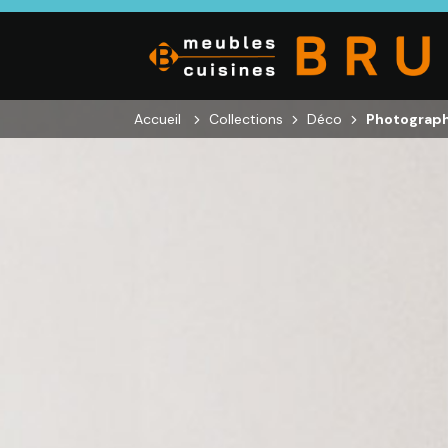
Accueil
Collections
Déco
Photograph
CUISINE
SALON
SÉJOUR
Cuisines
Canapés droits,
Enfilades,
équipées,
Salons d’angles
Tables, Chai
adaptées à vos
& composables,
Meubles TV,
mesures.
Fauteuils et
Meubles de
canapés de
complémen
relaxation,
Tables basses