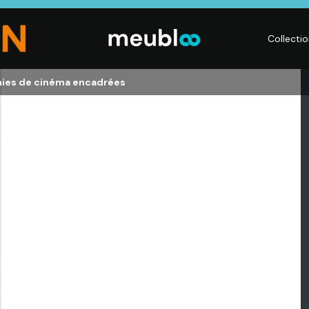
Collecti
ies de cinéma encadrées
CHAMBRE
LITERIE
DÉ
Dressings,
Matelas,
Acc
ses,
Armoires, Lits,
Sommiers,
mai
Chevets,
Literies
déc
Commodes
électriques,
Lum
t
Linge de maison
Déc