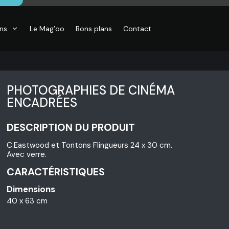
ons
Le Mag’oo
Bons plans
Contact
PHOTOGRAPHIES DE CINÉMA
ENCADRÉES
DESCRIPTION DU PRODUIT
CO
essoires de
C.Eastwood et Tontons Flingueurs 24 x 30 cm.
son, Objets
Avec verre.
o,
inaires,
CARACTÉRISTIQUES
o murales
Dimensions
40 x 63 cm