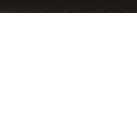
NOS SUGGESTIONS DE
D
Housse de couette
L
terracotta
c