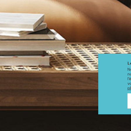
L
N
n
l
v
p