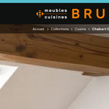
Accueil
Collections
Cuisine
Chabert D
CUISINE
SALON
SÉJOUR
Cuisines
Canapés droits,
Enfilades,
équipées,
Salons d’angles
Tables, Chai
adaptées à vos
& composables,
Meubles TV,
mesures.
Fauteuils et
Meubles de
canapés de
complémen
relaxation,
Tables basses