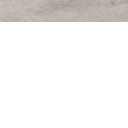
NOS SUGGESTIONS DE
CU
Chabert duval –
C
Cromaline structuré
M
mélaminé blanc brossé.
bl