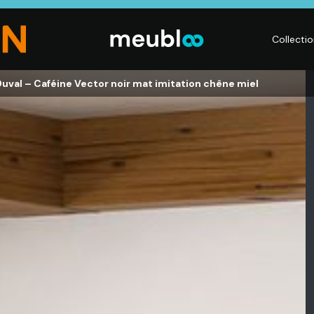
Collecti
uval – Caféine Vector noir mat imitation chêne miel
CHAMBRE
LITERIE
DÉ
Dressings,
Matelas,
Acc
ses,
Armoires, Lits,
Sommiers,
mai
Chevets,
Literies
déc
Commodes
électriques,
Lum
t
Linge de maison
Déc