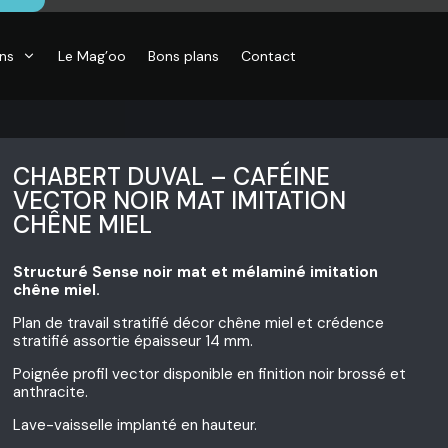
ons
Le Mag’oo
Bons plans
Contact
CHABERT DUVAL – CAFÉINE
VECTOR NOIR MAT IMITATION
CHÊNE MIEL
CO
Structuré Sense noir mat et mélaminé imitation
essoires de
son, Objets
chêne miel.
o,
inaires,
Plan de travail stratifié décor chêne miel et crédence
o murales
stratifié assortie épaisseur 14 mm.
Poignée profil vector disponible en finition noir brossé et
anthracite.
Lave-vaisselle implanté en hauteur.