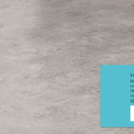
L
N
n
l
v
p