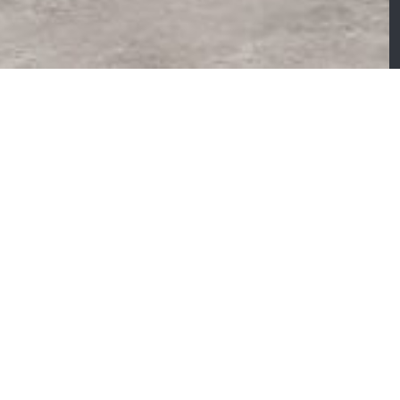
ISINE
habert Duval –
Chabert Duval –
étaline Cromaline
Cromaline structuré
eu atlantique et
sense mat vert sauge