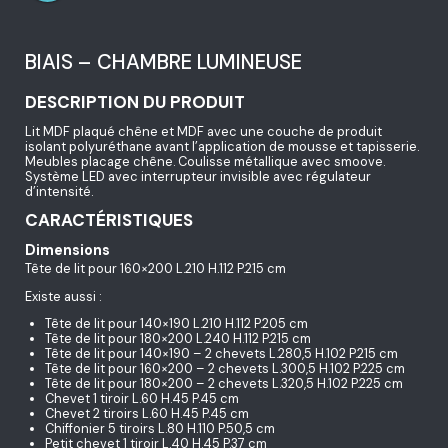
BIAIS – CHAMBRE LUMINEUSE
DESCRIPTION DU PRODUIT
Lit MDF plaqué chêne et MDF avec une couche de produit
isolant polyuréthane avant l’application de mousse et tapisserie.
Meubles placage chêne. Coulisse métallique avec smoove.
Système LED avec interrupteur invisible avec régulateur
d’intensité.
CARACTÉRISTIQUES
Dimensions
Tête de lit pour 160×200 L.210 H.112 P.215 cm
Existe aussi :
Tête de lit pour 140×190 L.210 H.112 P.205 cm
Tête de lit pour 180×200 L.240 H.112 P.215 cm
Tête de lit pour 140×190 – 2 chevets L.280,5 H.102 P.215 cm
Tête de lit pour 160×200 – 2 chevets L.300,5 H.102 P.225 cm
Tête de lit pour 180×200 – 2 chevets L.320,5 H.102 P.225 cm
Chevet 1 tiroir L.60 H.45 P.45 cm
Chevet 2 tiroirs L.60 H.45 P.45 cm
Chiffonier 5 tiroirs L.80 H.110 P.50,5 cm
Petit chevet 1 tiroir L.40 H.45 P.37 cm