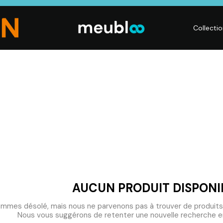
Collecti
CHAMBRE
LITERIE
DÉ
Dressings,
Matelas,
Acc
ses,
Armoires, Lits,
Sommiers,
mai
Chevets,
Literies
déc
Commodes
électriques,
Lum
t
Linge de maison
Déc
AUCUN PRODUIT DISPONI
mmes désolé, mais nous ne parvenons pas à trouver de produits
Nous vous suggérons de retenter une nouvelle recherche en