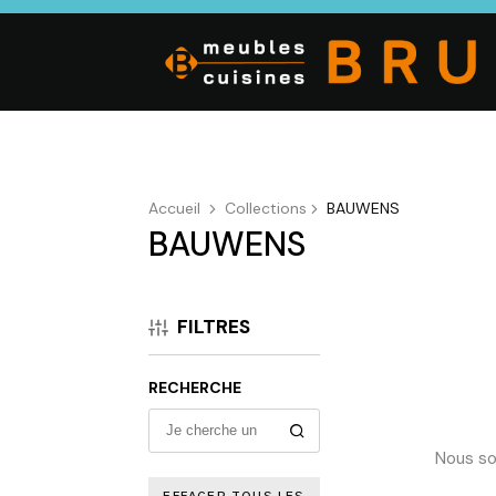
Accueil
Collections
BAUWENS
BAUWENS
CUISINE
SALON
SÉJOUR
Cuisines
Canapés droits,
Enfilades,
équipées,
Salons d’angles
Tables, Chai
FILTRES
adaptées à vos
& composables,
Meubles TV,
mesures.
Fauteuils et
Meubles de
canapés de
complémen
RECHERCHE
relaxation,
Tables basses
Nous so