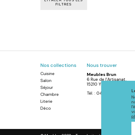
EFFACER TOUS LES
FILTRES
Nos collections
Nous trouver
Cuisine
Meubles Brun
6 Rue de l’Artisanat,
Salon
15210 YDES
Séjour
L
Tél. : 04 71 40 88 52
Chambre
N
Literie
n
l
Déco
v
p