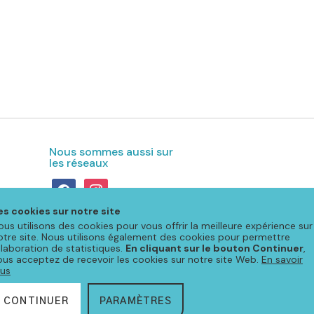
Nous sommes aussi sur
les réseaux
facebook
instagram
es cookies sur notre site
ous utilisons des cookies pour vous offrir la meilleure expérience sur
otre site. Nous utilisons également des cookies pour permettre
'élaboration de statistiques.
En cliquant sur le bouton Continuer
,
ous acceptez de recevoir les cookies sur notre site Web.
En savoir
lus
CONTINUER
PARAMÈTRES