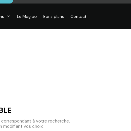
ons
Le Mag’oo
Bons plans
Contact
CO
essoires de
son, Objets
o,
inaires,
o murales
BLE
 correspondant à votre recherche.
 modifiant vos choix.