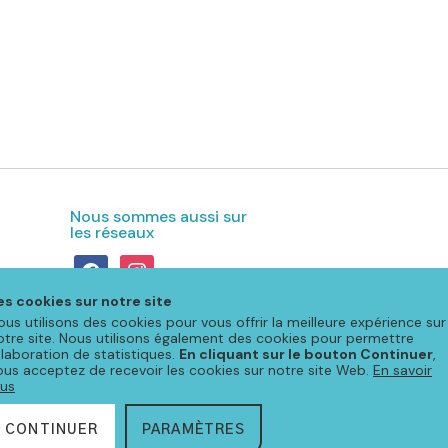
Nous sommes aussi sur
les réseaux
facebook
instagram
es cookies sur notre site
ous utilisons des cookies pour vous offrir la meilleure expérience sur
otre site. Nous utilisons également des cookies pour permettre
'élaboration de statistiques.
En cliquant sur le bouton Continuer
,
ous acceptez de recevoir les cookies sur notre site Web.
En savoir
lus
CONTINUER
PARAMÈTRES