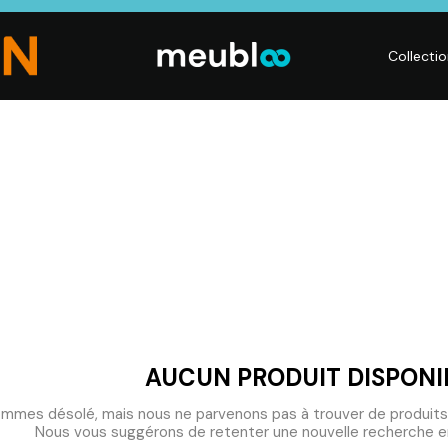
Collecti
CHAMBRE
LITERIE
DÉ
Dressings,
Matelas,
Acc
ses,
Armoires, Lits,
Sommiers,
mai
Chevets,
Literies
déc
Commodes
électriques,
Lum
t
Linge de maison
Déc
AUCUN PRODUIT DISPONI
mmes désolé, mais nous ne parvenons pas à trouver de produits
Nous vous suggérons de retenter une nouvelle recherche en