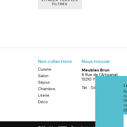
EFFACER TOUS LES
FILTRES
Nos collections
Nous trouver
Cuisine
Meubles Brun
6 Rue de l’Artisanat,
Salon
15210 YDES
Séjour
L
Tél. : 04 71 40 88 52
Chambre
N
Literie
n
l
Déco
v
p