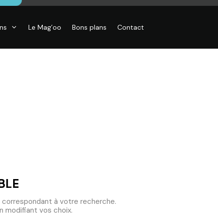
ons
Le Mag’oo
Bons plans
Contact
CO
essoires de
son, Objets
o,
inaires,
o murales
BLE
 correspondant à votre recherche.
 modifiant vos choix.