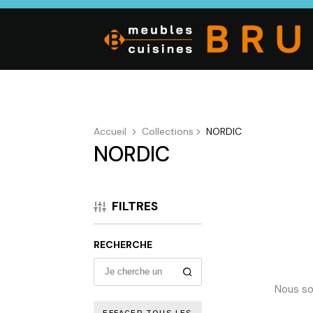
Accueil
Collections
NORDIC
NORDIC
CUISINE
SALON
SÉJOUR
Cuisines
Canapés droits,
Enfilades,
équipées,
Salons d’angles
Tables, Chai
FILTRES
adaptées à vos
& composables,
Meubles TV,
mesures.
Fauteuils et
Meubles de
canapés de
complémen
RECHERCHE
relaxation,
Tables basses
Nous so