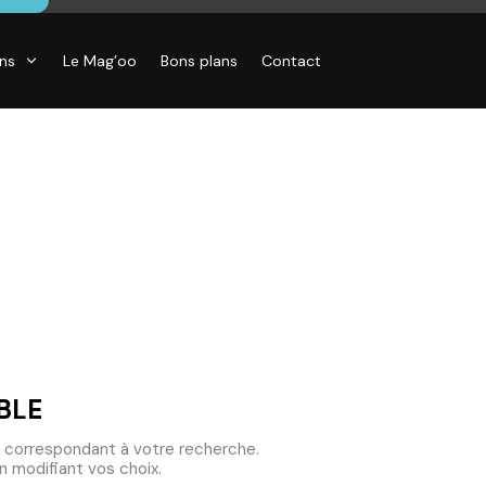
ons
Le Mag’oo
Bons plans
Contact
CO
essoires de
son, Objets
o,
inaires,
o murales
BLE
 correspondant à votre recherche.
 modifiant vos choix.