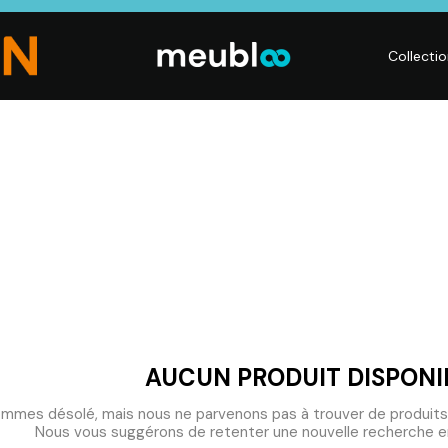
Collecti
CHAMBRE
LITERIE
DÉ
Dressings,
Matelas,
Acc
ses,
Armoires, Lits,
Sommiers,
mai
Chevets,
Literies
déc
Commodes
électriques,
Lum
t
Linge de maison
Déc
AUCUN PRODUIT DISPONI
mmes désolé, mais nous ne parvenons pas à trouver de produits
Nous vous suggérons de retenter une nouvelle recherche en