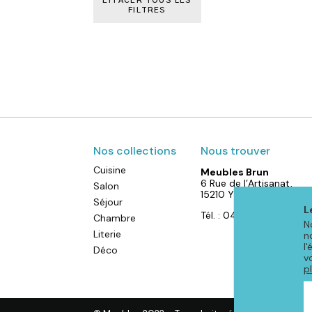
EFFACER TOUS LES
FILTRES
Nos collections
Nous trouver
Cuisine
Meubles Brun
6 Rue de l’Artisanat,
Salon
15210 YDES
Séjour
L
Tél. : 04 71 40 88 52
Chambre
N
Literie
n
l
Déco
v
p