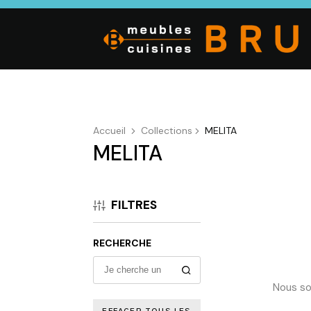
Accueil
Collections
MELITA
MELITA
CUISINE
SALON
SÉJOUR
Cuisines
Canapés droits,
Enfilades,
équipées,
Salons d’angles
Tables, Chai
FILTRES
adaptées à vos
& composables,
Meubles TV,
mesures.
Fauteuils et
Meubles de
canapés de
complémen
RECHERCHE
relaxation,
Tables basses
Nous so