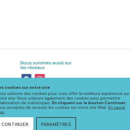
Nous sommes aussi sur
les réseaux
facebook
instagram
es cookies sur notre site
ous utilisons des cookies pour vous offrir la meilleure expérience sur
otre site. Nous utilisons également des cookies pour permettre
'élaboration de statistiques.
En cliquant sur le bouton Continuer
,
ous acceptez de recevoir les cookies sur notre site Web.
En savoir
lus
CONTINUER
PARAMÈTRES