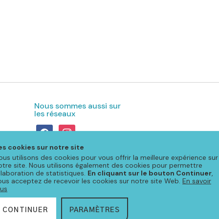
Nous sommes aussi sur
les réseaux
facebook
instagram
es cookies sur notre site
ous utilisons des cookies pour vous offrir la meilleure expérience sur
otre site. Nous utilisons également des cookies pour permettre
'élaboration de statistiques.
En cliquant sur le bouton Continuer
,
ous acceptez de recevoir les cookies sur notre site Web.
En savoir
lus
CONTINUER
PARAMÈTRES