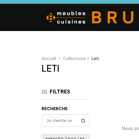
Accueil
Collections
Leti
LETI
CUISINE
SALON
SÉJOUR
Cuisines
Canapés droits,
Enfilades,
équipées,
Salons d’angles
Tables, Chai
FILTRES
adaptées à vos
& composables,
Meubles TV,
mesures.
Fauteuils et
Meubles de
canapés de
complémen
RECHERCHE
relaxation,
Tables basses
Nous so