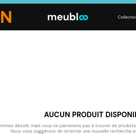
Collecti
CHAMBRE
LITERIE
DÉ
Dressings,
Matelas,
Acc
ses,
Armoires, Lits,
Sommiers,
mai
Chevets,
Literies
déc
Commodes
électriques,
Lum
t
Linge de maison
Déc
AUCUN PRODUIT DISPONI
mmes désolé, mais nous ne parvenons pas à trouver de produits
Nous vous suggérons de retenter une nouvelle recherche en