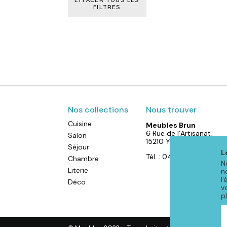
EFFACER TOUS LES
FILTRES
Nos collections
Nous trouver
Cuisine
Meubles Brun
6 Rue de l’Artisanat,
Salon
15210 YDES
Séjour
L
Tél. : 04 71 40 88 52
Chambre
N
Literie
n
l
Déco
v
p