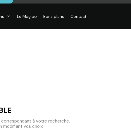
ons
Le Mag’oo
Bons plans
Contact
CO
essoires de
son, Objets
o,
inaires,
o murales
BLE
 correspondant à votre recherche.
 modifiant vos choix.