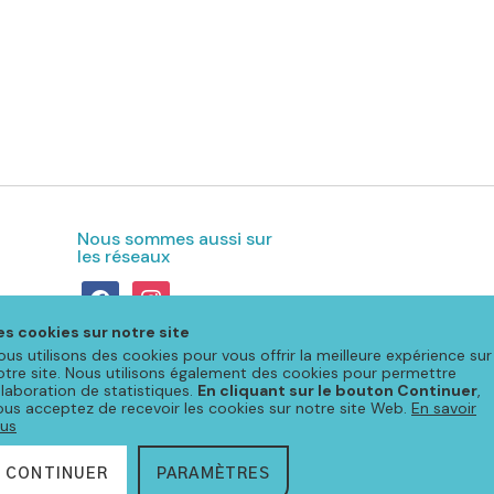
Nous sommes aussi sur
les réseaux
facebook
instagram
es cookies sur notre site
ous utilisons des cookies pour vous offrir la meilleure expérience sur
otre site. Nous utilisons également des cookies pour permettre
'élaboration de statistiques.
En cliquant sur le bouton Continuer
,
ous acceptez de recevoir les cookies sur notre site Web.
En savoir
lus
CONTINUER
PARAMÈTRES