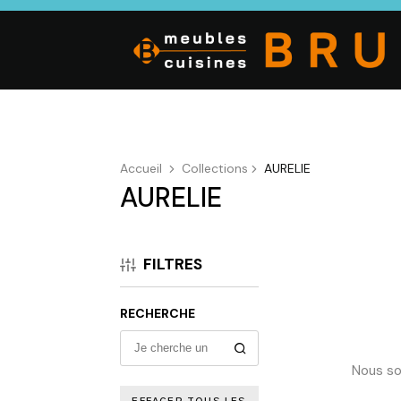
Accueil
Collections
AURELIE
AURELIE
CUISINE
SALON
SÉJOUR
Cuisines
Canapés droits,
Enfilades,
équipées,
Salons d’angles
Tables, Chai
FILTRES
adaptées à vos
& composables,
Meubles TV,
mesures.
Fauteuils et
Meubles de
canapés de
complémen
RECHERCHE
relaxation,
Tables basses
Nous so