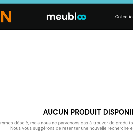
Collecti
CHAMBRE
LITERIE
DÉ
Dressings,
Matelas,
Acc
ses,
Armoires, Lits,
Sommiers,
mai
Chevets,
Literies
déc
Commodes
électriques,
Lum
t
Linge de maison
Déc
AUCUN PRODUIT DISPONI
mmes désolé, mais nous ne parvenons pas à trouver de produits
Nous vous suggérons de retenter une nouvelle recherche en