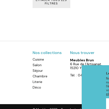
EFFACER TOUS LES
FILTRES
Nos collections
Nous trouver
Cuisine
Meubles Brun
6 Rue de l’Artisanat,
Salon
15210 YDES
Séjour
L
Tél. : 04 71 40 88 52
Chambre
N
Literie
n
l
Déco
v
p