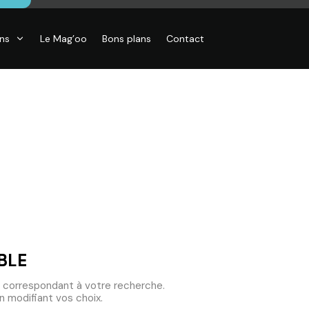
ons
Le Mag’oo
Bons plans
Contact
CO
essoires de
son, Objets
o,
inaires,
o murales
BLE
 correspondant à votre recherche.
 modifiant vos choix.