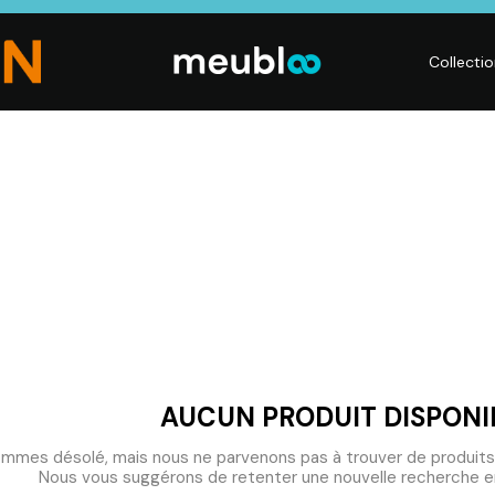
Collecti
CHAMBRE
LITERIE
DÉ
Dressings,
Matelas,
Acc
ses,
Armoires, Lits,
Sommiers,
mai
Chevets,
Literies
déc
Commodes
électriques,
Lum
t
Linge de maison
Déc
AUCUN PRODUIT DISPONI
mmes désolé, mais nous ne parvenons pas à trouver de produits
Nous vous suggérons de retenter une nouvelle recherche en