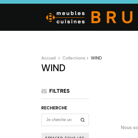
Accueil
Collections
WIND
WIND
CUISINE
SALON
SÉJOUR
Cuisines
Canapés droits,
Enfilades,
équipées,
Salons d’angles
Tables, Chai
FILTRES
adaptées à vos
& composables,
Meubles TV,
mesures.
Fauteuils et
Meubles de
canapés de
complémen
RECHERCHE
relaxation,
Tables basses
Nous so