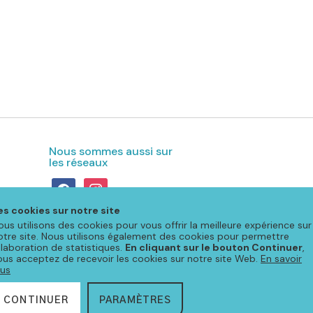
Nous sommes aussi sur
les réseaux
facebook
instagram
es cookies sur notre site
ous utilisons des cookies pour vous offrir la meilleure expérience sur
otre site. Nous utilisons également des cookies pour permettre
'élaboration de statistiques.
En cliquant sur le bouton Continuer
,
ous acceptez de recevoir les cookies sur notre site Web.
En savoir
lus
CONTINUER
PARAMÈTRES