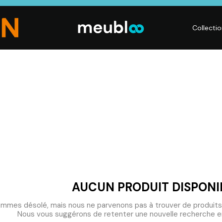
Collecti
CHAMBRE
LITERIE
DÉ
Dressings,
Matelas,
Acc
ses,
Armoires, Lits,
Sommiers,
mai
Chevets,
Literies
déc
Commodes
électriques,
Lum
t
Linge de maison
Déc
AUCUN PRODUIT DISPONI
mmes désolé, mais nous ne parvenons pas à trouver de produits
Nous vous suggérons de retenter une nouvelle recherche en