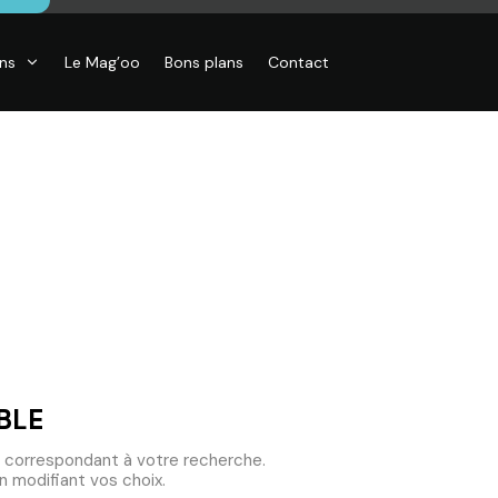
ons
Le Mag’oo
Bons plans
Contact
CO
essoires de
son, Objets
o,
inaires,
o murales
BLE
 correspondant à votre recherche.
 modifiant vos choix.