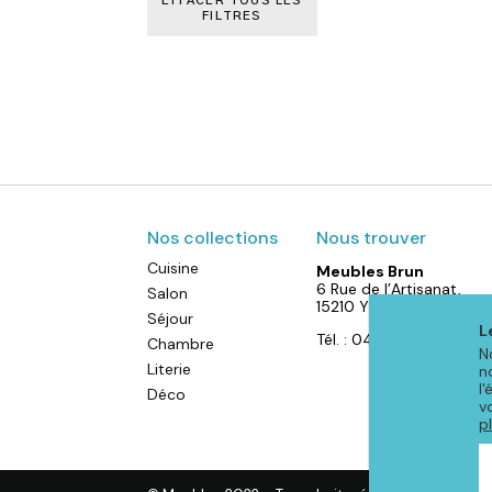
EFFACER TOUS LES
FILTRES
Nos collections
Nous trouver
Cuisine
Meubles Brun
6 Rue de l’Artisanat,
Salon
15210 YDES
Séjour
L
Tél. : 04 71 40 88 52
Chambre
N
Literie
n
l
Déco
v
p