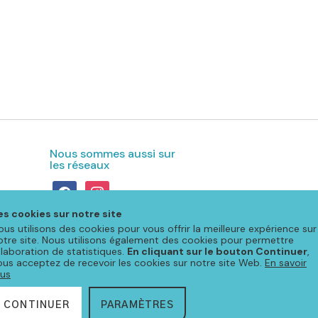
Nous sommes aussi sur
les réseaux
facebook
instagram
es cookies sur notre site
ous utilisons des cookies pour vous offrir la meilleure expérience sur
otre site. Nous utilisons également des cookies pour permettre
'élaboration de statistiques.
En cliquant sur le bouton Continuer
,
ous acceptez de recevoir les cookies sur notre site Web.
En savoir
lus
CONTINUER
PARAMÈTRES