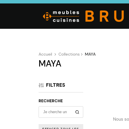
Accueil
Collections
MAYA
MAYA
CUISINE
SALON
SÉJOUR
Cuisines
Canapés droits,
Enfilades,
équipées,
Salons d’angles
Tables, Chai
FILTRES
adaptées à vos
& composables,
Meubles TV,
mesures.
Fauteuils et
Meubles de
canapés de
complémen
RECHERCHE
relaxation,
Tables basses
Nous so