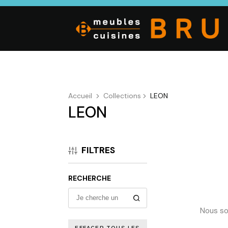
Accueil
Collections
LEON
LEON
CUISINE
SALON
SÉJOUR
Cuisines
Canapés droits,
Enfilades,
équipées,
Salons d’angles
Tables, Chai
FILTRES
adaptées à vos
& composables,
Meubles TV,
mesures.
Fauteuils et
Meubles de
canapés de
complémen
RECHERCHE
relaxation,
Tables basses
Nous so