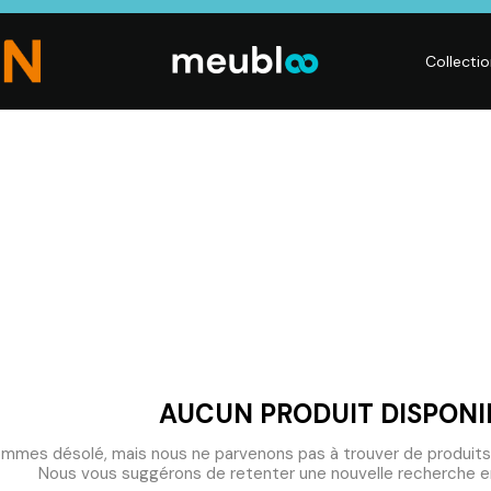
Collecti
CHAMBRE
LITERIE
DÉ
Dressings,
Matelas,
Acc
ses,
Armoires, Lits,
Sommiers,
mai
Chevets,
Literies
déc
Commodes
électriques,
Lum
t
Linge de maison
Déc
AUCUN PRODUIT DISPONI
mmes désolé, mais nous ne parvenons pas à trouver de produits
Nous vous suggérons de retenter une nouvelle recherche en