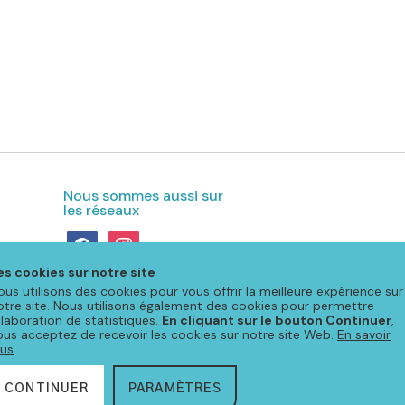
Nous sommes aussi sur
les réseaux
facebook
instagram
es cookies sur notre site
ous utilisons des cookies pour vous offrir la meilleure expérience sur
otre site. Nous utilisons également des cookies pour permettre
'élaboration de statistiques.
En cliquant sur le bouton Continuer
,
ous acceptez de recevoir les cookies sur notre site Web.
En savoir
lus
CONTINUER
PARAMÈTRES