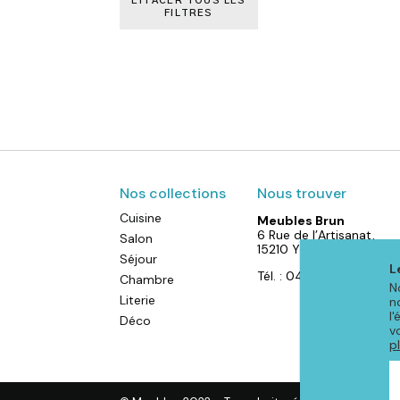
EFFACER TOUS LES
FILTRES
Nos collections
Nous trouver
Cuisine
Meubles Brun
6 Rue de l’Artisanat,
Salon
15210 YDES
Séjour
L
Tél. : 04 71 40 88 52
Chambre
N
Literie
n
l
Déco
v
p