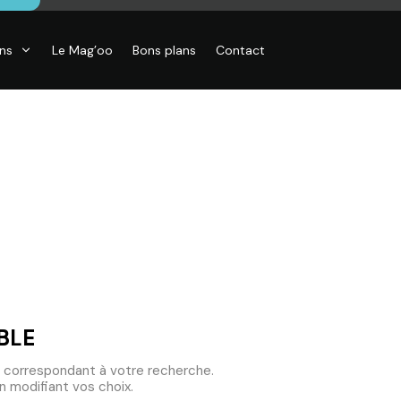
ons
Le Mag’oo
Bons plans
Contact
CO
essoires de
son, Objets
o,
inaires,
o murales
BLE
 correspondant à votre recherche.
 modifiant vos choix.