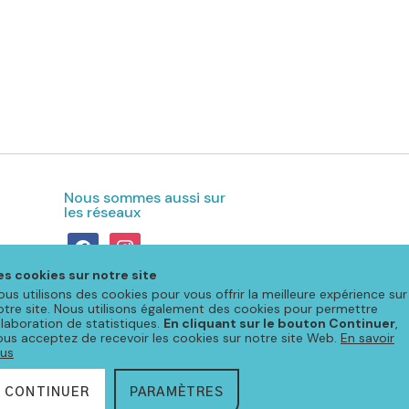
Nous sommes aussi sur
les réseaux
facebook
instagram
es cookies sur notre site
ous utilisons des cookies pour vous offrir la meilleure expérience sur
otre site. Nous utilisons également des cookies pour permettre
'élaboration de statistiques.
En cliquant sur le bouton Continuer
,
ous acceptez de recevoir les cookies sur notre site Web.
En savoir
lus
CONTINUER
PARAMÈTRES