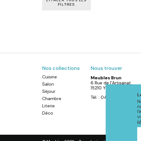
EFFACER TOUS LES
FILTRES
Nos collections
Nous trouver
Cuisine
Meubles Brun
6 Rue de l’Artisanat,
Salon
15210 YDES
Séjour
L
Tél. : 04 71 40 88 52
Chambre
N
Literie
n
l
Déco
v
p