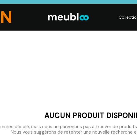
Collecti
CHAMBRE
LITERIE
DÉ
Dressings,
Matelas,
Acc
ses,
Armoires, Lits,
Sommiers,
mai
Chevets,
Literies
déc
Commodes
électriques,
Lum
t
Linge de maison
Déc
AUCUN PRODUIT DISPONI
mmes désolé, mais nous ne parvenons pas à trouver de produits
Nous vous suggérons de retenter une nouvelle recherche en