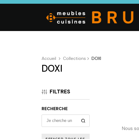
Accueil
Collections
DOXI
DOXI
CUISINE
SALON
SÉJOUR
Cuisines
Canapés droits,
Enfilades,
équipées,
Salons d’angles
Tables, Chai
FILTRES
adaptées à vos
& composables,
Meubles TV,
mesures.
Fauteuils et
Meubles de
canapés de
complémen
RECHERCHE
relaxation,
Tables basses
Nous so