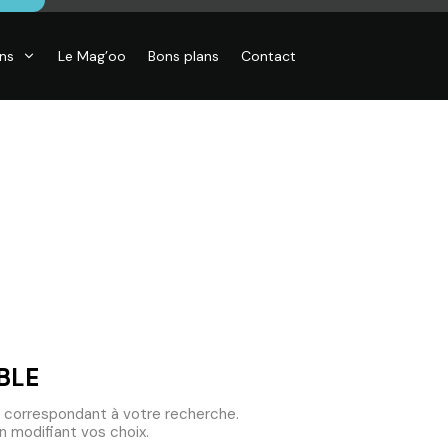
ons
Le Mag’oo
Bons plans
Contact
CO
essoires de
son, Objets
o,
inaires,
o murales
BLE
 correspondant à votre recherche.
 modifiant vos choix.