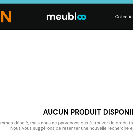
Collecti
CHAMBRE
LITERIE
DÉ
Dressings,
Matelas,
Acc
ses,
Armoires, Lits,
Sommiers,
mai
Chevets,
Literies
déc
Commodes
électriques,
Lum
t
Linge de maison
Déc
AUCUN PRODUIT DISPONI
mmes désolé, mais nous ne parvenons pas à trouver de produits
Nous vous suggérons de retenter une nouvelle recherche en