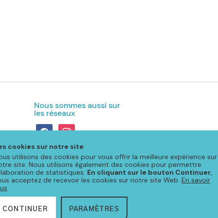
Nous sommes aussi sur
les réseaux
facebook
instagram
es cookies sur notre site
ous utilisons des cookies pour vous offrir la meilleure expérience sur
otre site. Nous utilisons également des cookies pour permettre
'élaboration de statistiques.
En cliquant sur le bouton Continuer
,
ous acceptez de recevoir les cookies sur notre site Web.
En savoir
lus
CONTINUER
PARAMÈTRES