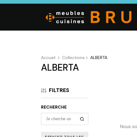
Accueil
Collections
ALBERTA
ALBERTA
CUISINE
SALON
SÉJOUR
Cuisines
Canapés droits,
Enfilades,
équipées,
Salons d’angles
Tables, Chai
FILTRES
adaptées à vos
& composables,
Meubles TV,
mesures.
Fauteuils et
Meubles de
canapés de
complémen
RECHERCHE
relaxation,
Tables basses
Nous so