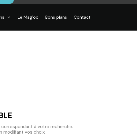
ons
Le Mag’oo
Bons plans
Contact
CO
essoires de
son, Objets
o,
inaires,
o murales
BLE
 correspondant à votre recherche.
 modifiant vos choix.