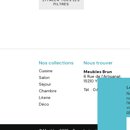
EFFACER TOUS LES
FILTRES
Nos collections
Nous trouver
Cuisine
Meubles Brun
6 Rue de l’Artisanat,
Salon
15210 YDES
Séjour
L
Tél. : 04 71 40 88 52
Chambre
N
Literie
n
l
Déco
v
p